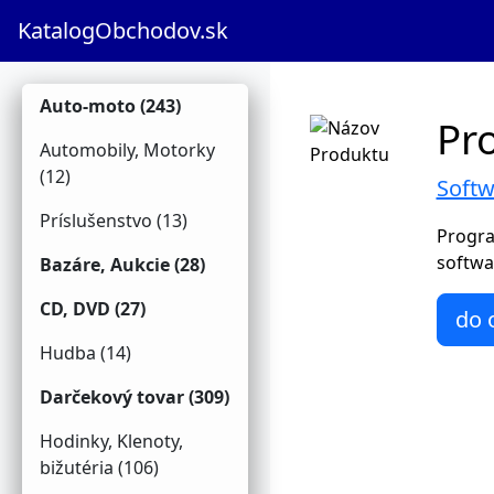
KatalogObchodov.sk
Auto-moto (243)
Pr
Automobily, Motorky
(12)
Softw
Príslušenstvo (13)
Progra
softwar
Bazáre, Aukcie (28)
CD, DVD (27)
do 
Hudba (14)
Darčekový tovar (309)
Hodinky, Klenoty,
bižutéria (106)