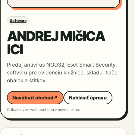
Software
ANDREJ MIčICA
ICI
Predaj antivírus NOD32, Eset Smart Security,
softvéru pre evidenciu knižnice, skladu, tlače
obálok a štítkov.
Navštíviť obchod
↗
Nahlásiť úpravu
Odkaz otvorí web obchodu v novom okne.