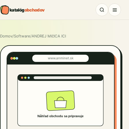
katalóg
obchodov
Domov
/
Software
/
ANDREJ MIčICA ICI
www.anminet.sk