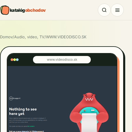
katalóg
obchodov
Domov
/
Audio, video, TV
/
WWW.VIDEODISCO.SK
www.videodisco.sk