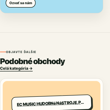
Ozvať sa nám
OBJAVTE ĎALŠIE
Podobné obchody
Celá kategória →
C MUSIC HUDOBNé NáSTROJE, PRíSLUšENSTVO
E