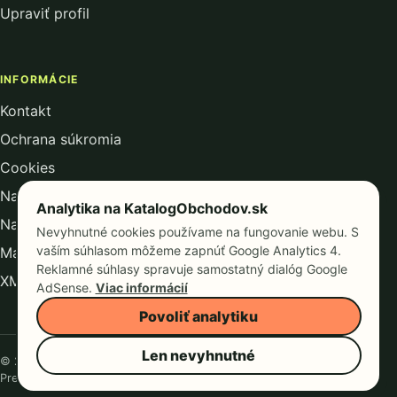
Upraviť profil
INFORMÁCIE
Kontakt
Ochrana súkromia
Cookies
Nastavenie analytiky
Analytika na KatalogObchodov.sk
Nastavenie reklamných cookies
Nevyhnutné cookies používame na fungovanie webu. S
vaším súhlasom môžeme zapnúť Google Analytics 4.
Mapa kategórií
Reklamné súhlasy spravuje samostatný dialóg Google
XML mapa webu
AdSense.
Viac informácií
Povoliť analytiku
Len nevyhnutné
© 2026 KatalogObchodov.sk
Prevádzkuje Consultee, s. r. o.