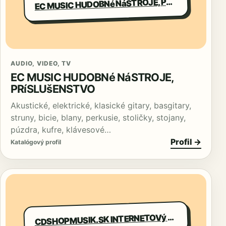
C MUSIC HUDOBNé NáSTROJE, PRíSLUšENSTVO
E
AUDIO, VIDEO, TV
EC MUSIC HUDOBNé NáSTROJE,
PRíSLUšENSTVO
Akustické, elektrické, klasické gitary, basgitary,
struny, bicie, blany, perkusie, stoličky, stojany,
púzdra, kufre, klávesové…
Profil →
Katalógový profil
DSHOPMUSIK.SK INTERNETOVý PREDAJ CD, LP
C