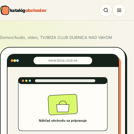
katalóg
obchodov
Domov
/
Audio, video, TV
/
IBIZA CLUB DUBNICA NAD VáHOM
www.ibiza-club.sk