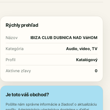
Rýchly prehľad
Názov
IBIZA CLUB DUBNICA NAD VáHOM
Kategória
Audio, video, TV
Profil
Katalógový
Aktívne zľavy
0
Je toto váš obchod?
Pošlite nám správne informácie a žiadosť o aktualizáciu
profilu. Administráciu vlastníctva doplníme v ďalšej