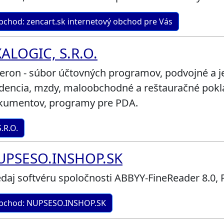
bchod: zencart.sk internetový obchod pre Vás
ALOGIC, S.R.O.
eron - súbor účtovných programov, podvojné a j
dencia, mzdy, maloobchodné a reštauračné pokla
kumentov, programy pre PDA.
.R.O.
UPSESO.INSHOP.SK
daj softvéru spoločnosti ABBYY-FineReader 8.0, 
bchod: NUPSESO.INSHOP.SK