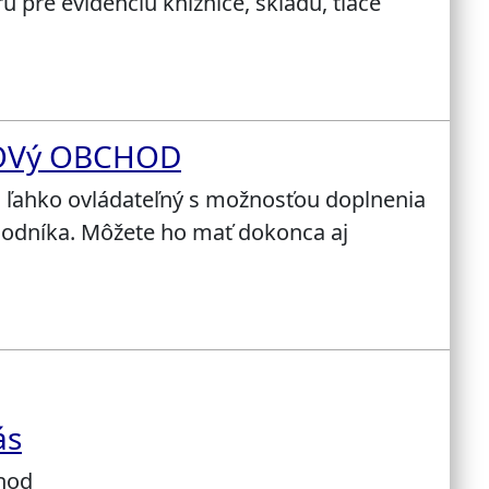
u pre evidenciu knižnice, skladu, tlače
TOVý OBCHOD
, ľahko ovládateľný s možnosťou doplnenia
chodníka. Môžete ho mať dokonca aj
ás
chod