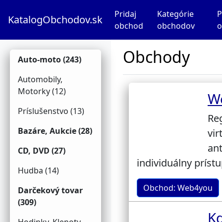
Pridaj
Kategórie
P
KatalogObchodov.sk
obchod
obchodov
o
Obchody
Auto-moto (243)
Automobily,
Motorky (12)
W
Príslušenstvo (13)
Reg
Bazáre, Aukcie (28)
vir
an
CD, DVD (27)
individuálny príst
Hudba (14)
Obchod: Web4you
Darčekový tovar
(309)
K