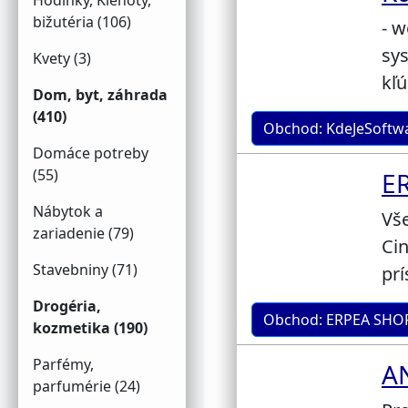
Hodinky, Klenoty,
bižutéria (106)
- w
sy
Kvety (3)
kľú
Dom, byt, záhrada
(410)
Obchod: KdeJeSoftw
Domáce potreby
(55)
E
Nábytok a
Vše
zariadenie (79)
Cin
Stavebniny (71)
prí
Drogéria,
Obchod: ERPEA SHO
kozmetika (190)
Parfémy,
AN
parfumérie (24)