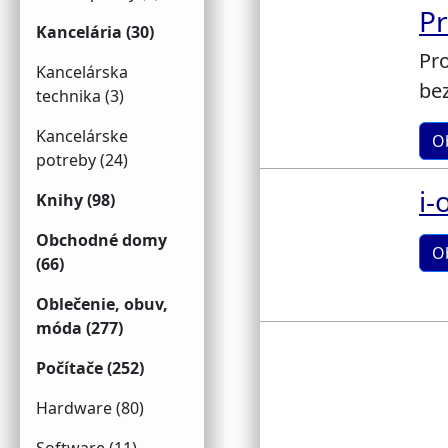
P
Kancelária (30)
Pro
Kancelárska
bez
technika (3)
Kancelárske
O
potreby (24)
i-
Knihy (98)
Obchodné domy
O
(66)
Oblečenie, obuv,
móda (277)
Počítače (252)
Hardware (80)