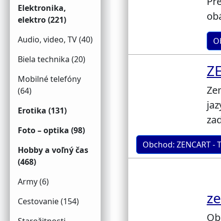
Pre
Elektronika,
obá
elektro (221)
Audio, video, TV (40)
O
Biela technika (20)
Z
Mobilné telefóny
Zen
(64)
jaz
Erotika (131)
za
Foto – optika (98)
Obchod: ZENCART -
Hobby a voľný čas
(468)
Army (6)
ze
Cestovanie (154)
Ob