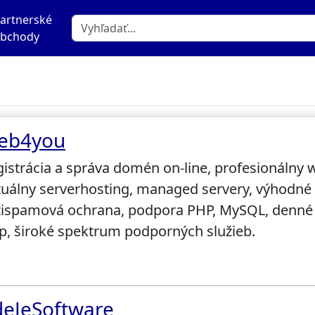
artnerské
bchody
eb4you
istrácia a správa domén on-line, profesionálny 
tuálny serverhosting, managed servery, výhodné
tispamová ochrana, podpora PHP, MySQL, denné 
up, široké spektrum podporných služieb.
deJeSoftware