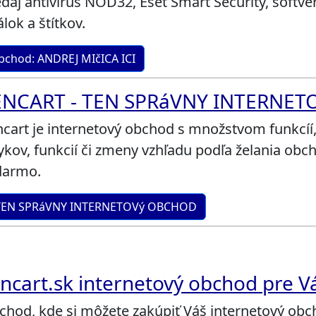
daj antivírus NOD32, Eset Smart Security, softvér
lok a štítkov.
bchod: ANDREJ MIčICA ICI
ENCART - TEN SPRáVNY INTERNE
cart je internetový obchod s množstvom funkcíí
ykov, funkcií či zmeny vzhľadu podľa želania ob
darmo.
 TEN SPRáVNY INTERNETOVý OBCHOD
ncart.sk internetový obchod pre V
chod, kde si môžete zakúpiť Váš internetový ob