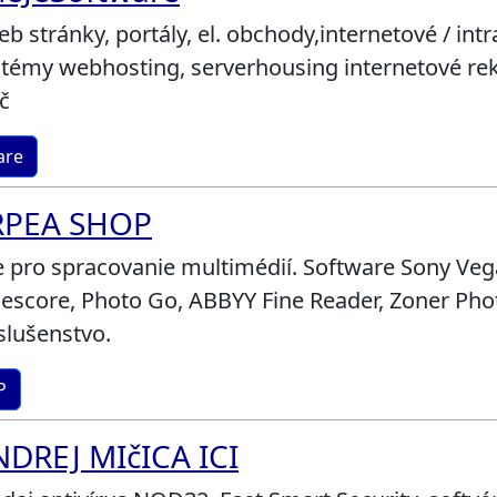
eb stránky, portály, el. obchody,internetové / int
stémy webhosting, serverhousing internetové r
č
are
RPEA SHOP
 pro spracovanie multimédií. Software Sony Vega
escore, Photo Go, ABBYY Fine Reader, Zoner Photo
slušenstvo.
P
DREJ MIčICA ICI