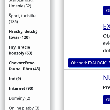
Starožitnosti,
Umenie (52)
O
Šport, turistika
(186)
EX
Hračky, detský
Ob
tovar (120)
evi
Hry, hracie
do
konzoly (63)
Chovateľstvo,
Obchod: EXALOGIC, S
fauna, flóra (43)
N
Iné (9)
Pre
Internet (90)
Domény (2)
O
Online platby (3)