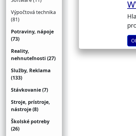
Software (11)
W
Výpočtová technika
Hl
(81)
pro
Potraviny, nápoje
(73)
O
Reality,
nehnuteľnosti (27)
Služby, Reklama
(133)
Stávkovanie (7)
Stroje, prístroje,
nástroje (8)
Školské potreby
(26)