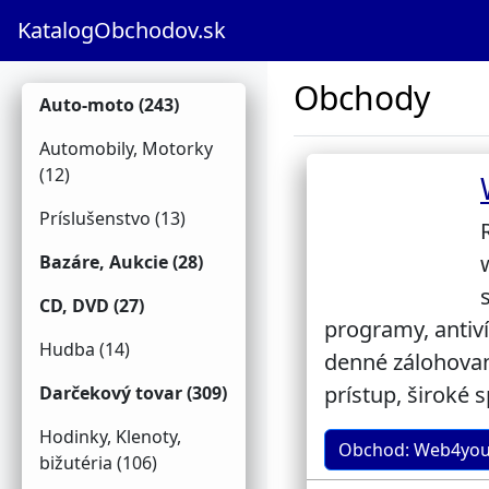
KatalogObchodov.sk
Obchody
Auto-moto (243)
Automobily, Motorky
(12)
Príslušenstvo (13)
Bazáre, Aukcie (28)
CD, DVD (27)
programy, antiv
Hudba (14)
denné zálohovan
prístup, široké
Darčekový tovar (309)
Hodinky, Klenoty,
Obchod: Web4yo
bižutéria (106)