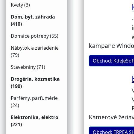
Kvety (3)
Dom, byt, záhrada
(410)
Domáce potreby (55)
kampane Window
Nábytok a zariadenie
(79)
Obchod: KdeJeSof
Stavebniny (71)
Drogéria, kozmetika
(190)
Parfémy, parfumérie
(24)
Kamerové žeriavy
Elektronika, elektro
(221)
Obchod: ERPEA S