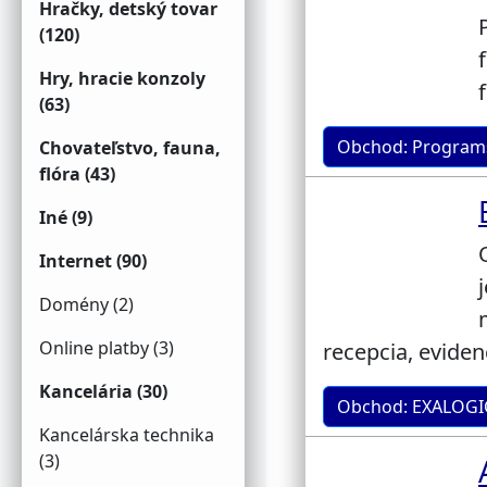
Hračky, detský tovar
(120)
Hry, hracie konzoly
(63)
Obchod: Program
Chovateľstvo, fauna,
flóra (43)
Iné (9)
Internet (90)
Domény (2)
Online platby (3)
recepcia, evide
Kancelária (30)
Obchod: EXALOGIC
Kancelárska technika
(3)