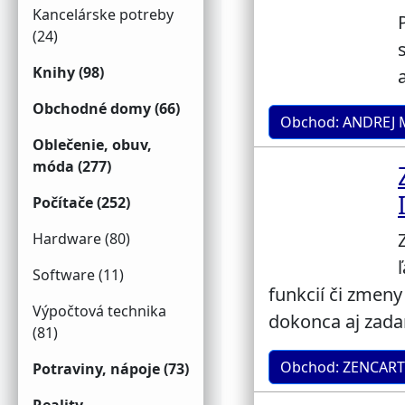
Kancelárske potreby
(24)
Knihy (98)
Obchodné domy (66)
Obchod: ANDREJ M
Oblečenie, obuv,
móda (277)
Počítače (252)
Hardware (80)
Software (11)
funkcií či zmen
Výpočtová technika
dokonca aj zad
(81)
Obchod: ZENCART
Potraviny, nápoje (73)