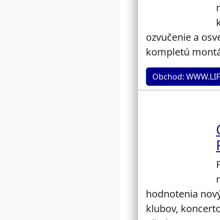
ozvučenie a osv
kompletú montáž
Obchod: WWW.LI
hodnotenia nový
klubov, koncert