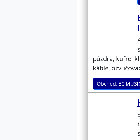
púzdra, kufre, k
káble, ozvučovac
Obchod: EC MUSI