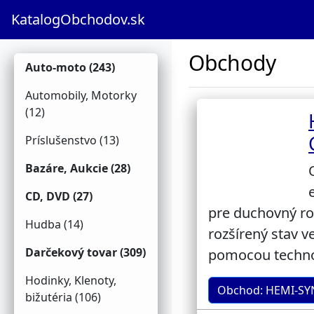
KatalogObchodov.sk
Obchody
Auto-moto (243)
Automobily, Motorky
(12)
Príslušenstvo (13)
Bazáre, Aukcie (28)
CD, DVD (27)
pre duchovný r
Hudba (14)
rozšírený stav 
Darčekový tovar (309)
pomocou techno
Hodinky, Klenoty,
Obchod: HEMI-SY
bižutéria (106)