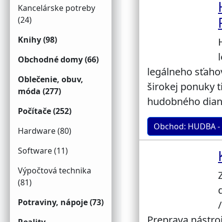
Kancelárske potreby
(24)
Knihy (98)
Obchodné domy (66)
legálneho sťaho
Oblečenie, obuv,
širokej ponuky t
móda (277)
hudobného diani
Počítače (252)
Obchod: HUDBA -
Hardware (80)
Software (11)
Výpočtová technika
(81)
Potraviny, nápoje (73)
Preprava nástr