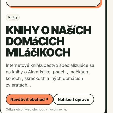
Knihy
KNIHY O NAšíCH
DOMáCICH
MILáčIKOCH
Internetové kníhkupectvo špecializujúce sa
na knihy o Akvaristike, psoch , mačkách ,
koňoch , škrečkoch a iných domácich
zvieratách. .
Navštíviť obchod
↗
Nahlásiť úpravu
Odkaz otvorí web obchodu v novom okne.