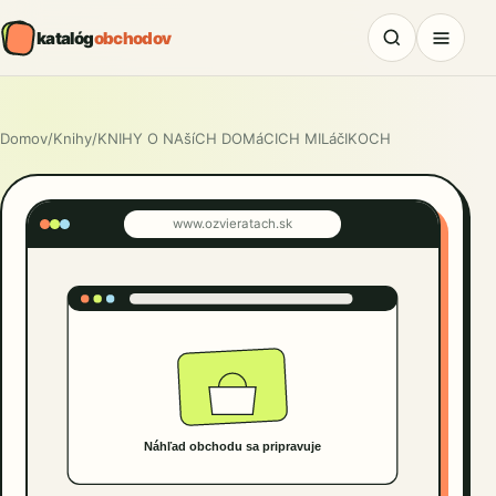
katalóg
obchodov
Domov
/
Knihy
/
KNIHY O NAšíCH DOMáCICH MILáčIKOCH
www.ozvieratach.sk