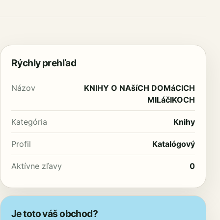
Rýchly prehľad
Názov
KNIHY O NAšíCH DOMáCICH
MILáčIKOCH
Kategória
Knihy
Profil
Katalógový
Aktívne zľavy
0
Je toto váš obchod?