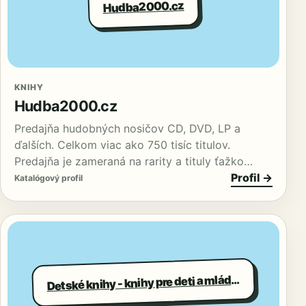
Hudba2000.cz
KNIHY
Hudba2000.cz
Predajňa hudobných nosičov CD, DVD, LP a
ďalších. Celkom viac ako 750 tisíc titulov.
Predajňa je zameraná na rarity a tituly ťažko…
Profil →
Katalógový profil
D
etské knihy - knihy pre deti a mládež