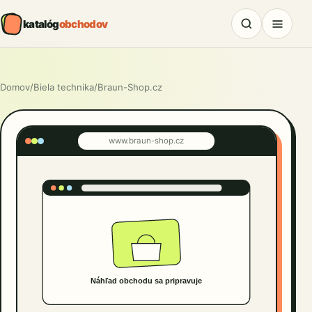
katalóg
obchodov
Domov
/
Biela technika
/
Braun-Shop.cz
www.braun-shop.cz