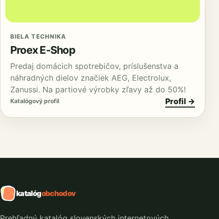
BIELA TECHNIKA
Proex E-Shop
Predaj domácich spotrebičov, príslušenstva a
náhradných dielov značiek AEG, Electrolux,
Zanussi. Na partiové výrobky zľavy až do 50%!
Profil →
Katalógový profil
katalóg
obchodov
Prehľadný katalóg slovenských internetových