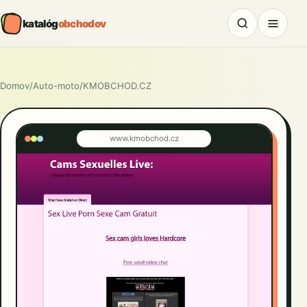
katalóg
obchodov
Domov
/
Auto-moto
/
KMOBCHOD.CZ
www.kmobchod.cz