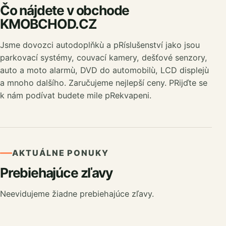
Čo nájdete v obchode
KMOBCHOD.CZ
Jsme dovozci autodoplňkù a pRíslušenství jako jsou
parkovací systémy, couvací kamery, dešťové senzory,
auto a moto alarmù, DVD do automobilù, LCD displejù
a mnoho dalšího. Zaručujeme nejlepší ceny. PRijďte se
k nám podívat budete mile pRekvapeni.
AKTUÁLNE PONUKY
Prebiehajúce zľavy
Neevidujeme žiadne prebiehajúce zľavy.