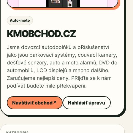
Auto-moto
KMOBCHOD.CZ
Jsme dovozci autodoplňkù a pRíslušenství
jako jsou parkovací systémy, couvací kamery,
dešťové senzory, auto a moto alarmù, DVD do
automobilù, LCD displejù a mnoho dalšího.
Zaručujeme nejlepší ceny. PRijďte se k nám
podívat budete mile pRekvapeni.
Navštíviť obchod
↗
Nahlásiť úpravu
KATEGÓRIA