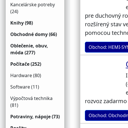
Kancelárske potreby
(24)
pre duchovný r
Knihy (98)
rozšírený stav 
pomocou techno
Obchodné domy (66)
Oblečenie, obuv,
Obchod: HEMI-SY
móda (277)
Počítače (252)
Hardware (80)
Software (11)
Výpočtová technika
rozvoz zadarmo 
(81)
Obchod: Obchodn
Potraviny, nápoje (73)